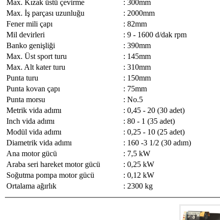
Max. Kızak üstü çevirme
:
300mm
Max. İş parçası uzunluğu
:
2000mm
Fener mili çapı
:
82mm
Mil devirleri
:
9 - 1600 d/dak rpm
Banko genişliği
:
390mm
Max. Üst sport turu
:
145mm
Max. Alt kater turu
:
310mm
Punta turu
:
150mm
Punta kovan çapı
:
75mm
Punta morsu
:
No.5
Metrik vida adımı
:
0,45 - 20 (30 adet)
Inch vida adımı
:
80 - 1 (35 adet)
Modül vida adımı
:
0,25 - 10 (25 adet)
Diametrik vida adımı
:
160 -3 1/2 (30 adım)
Ana motor gücü
:
7,5 kW
Araba seri hareket motor gücü
:
0,25 kW
Soğutma pompa motor gücü
:
0,12 kW
Ortalama ağırlık
:
2300 kg