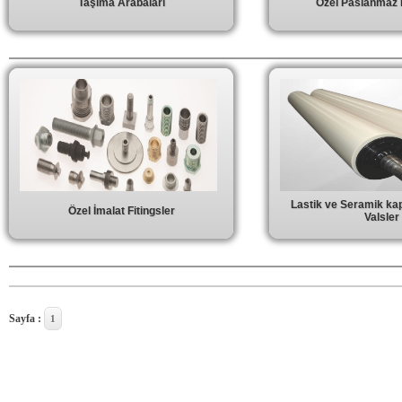
Taşıma Arabaları
Özel Paslanmaz F
Lastik ve Seramik ka
Özel İmalat Fitingsler
Valsler
Sayfa :
1