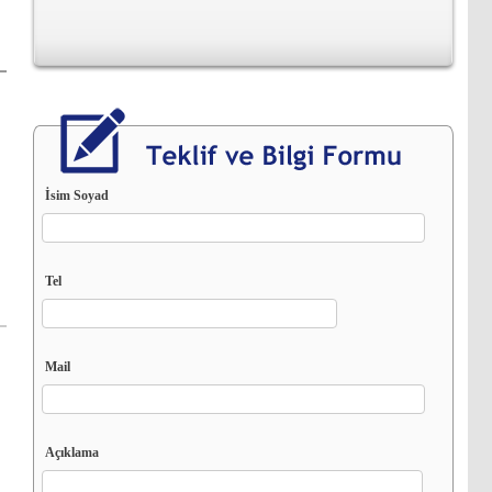
Gelişen teknolojinin vazgeçilmezi internet, bizde en iyi
görsellik ve yazılım alt yapısı İle İnternetteki yerimizi
aldık
İsim Soyad
Tel
Mail
Açıklama