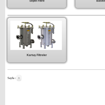
Sepet Filtre
Basket
Kartuş Filtreler
Sayfa :
1